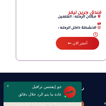
فندق جرين ليفز
مكان الرحله : العلمين
الانشطة داخل الرحله :
أحجز الان
جو إيفنتس ترافيل
رحلتك تبدأ معنا
عادة ما يتم الرد خلال دقائق
ة