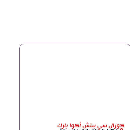
كورال سي بيتش أكوا بارك