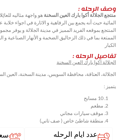
وصف الرحله :
منتجع الجلالة أكوا بارك العين السخنة
هو واجهة مثاليه للعائِ
المائية حيث أنه يجمع بين الرفاهية و الاثارة في اجواء خلابة
المنتجع بموقعه الفريد المميز في مدينة الجلالة و يوفر مجمو
الممتعة بما في ذلك الزحاليق الضخمة و الأنهار الصناعية و 
الكبار
تفاصيل الرحله :
الجلالة اكوا بارك العين السخنة
الجلالة، العتاقة، محافظة السويس، مدينة السخنة، العين ا
يتميز :
10 مسابح
مطعم
موقف سيارات مجاني
منطقة شاطئ خاص ( صف تاني)
عدد ايام الرحله
سعر