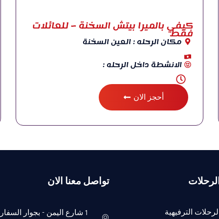
كيفي بالميرا بيتش السخنة – للعائلات
فقط
مكان الرحله : العين السخنة
الانشطة داخل الرحله :
أحجز الان
لرحلات
تواصل معنا الان
لرحلات الترفيهية
1 شارع اليمن - بجوار السفار