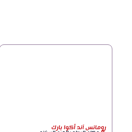
رومانس آند أكوا بارك