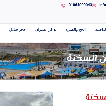
01064000043
inf
داخلية
الحج والعمرة
تذاكر الطيران
حجز فنادق
ين السخنة
لسخنة