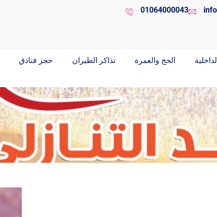
01064000043
inf
داخلية
الحج والعمرة
تذاكر الطيران
حجز فنادق