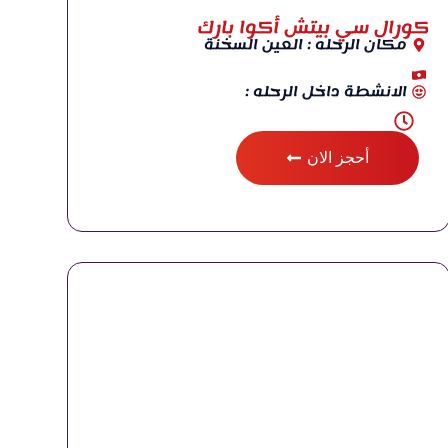
كورال سي بيتش أكوا بارك
مكان الرحله : العين السخنة
الانشطة داخل الرحله :
أحجز الان