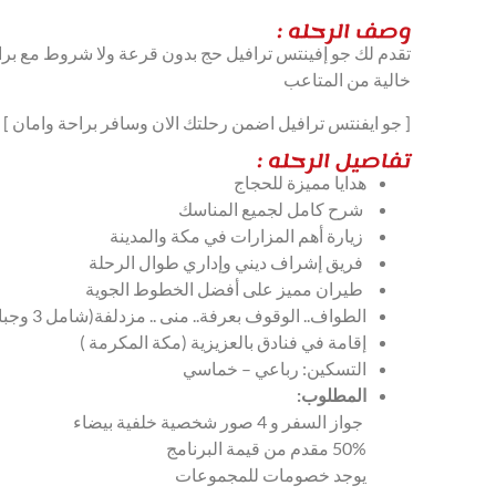
وصف الرحله :
تقدم لك جو إفينتس ترافيل حج بدون قرعة ولا شروط مع برام
خالية من المتاعب
[ جو ايفنتس ترافيل اضمن رحلتك الان وسافر براحة وامان ]
تفاصيل الرحله :
هدايا مميزة للحجاج
شرح كامل لجميع المناسك
زيارة أهم المزارات في مكة والمدينة
فريق إشراف ديني وإداري طوال الرحلة
طيران مميز على أفضل الخطوط الجوية
الطواف.. الوقوف بعرفة.. منى .. مزدلفة(شامل 3 وجبات)
إقامة في فنادق بالعزيزية (مكة المكرمة )
التسكين: رباعي – خماسي
المطلوب:
جواز السفر و 4 صور شخصية خلفية بيضاء
50% مقدم من قيمة البرنامج
يوجد خصومات للمجموعات