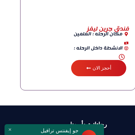
فندق جرين ليفز
مكان الرحله : العلمين
الانشطة داخل الرحله :
أحجز الان
رحلتك تبدأ معنا
جو إيفنتس ترافيل