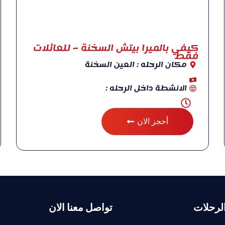
كيفي بالميرا بيتش السخنة – للعائلات
فقط
مكان الرحله : العين السخنة
الانشطة داخل الرحله :
أحجز الان
لرحلات
تواصل معنا الان