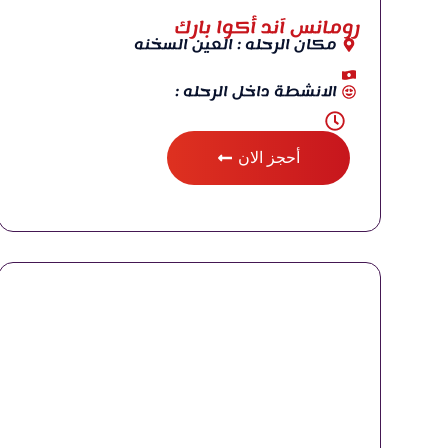
رومانس آند أكوا بارك
مكان الرحله : العين السخنه
الانشطة داخل الرحله :
أحجز الان