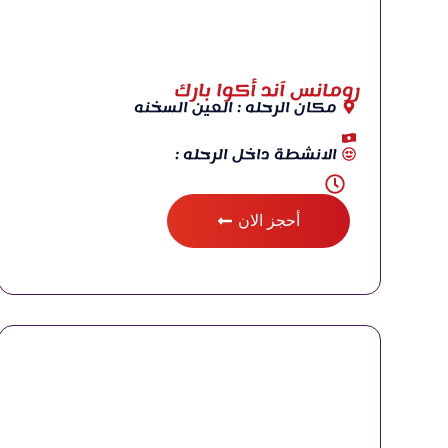
رومانس آند أكوا بارك
مكان الرحله : العين السخنه
الانشطة داخل الرحله :
أحجز الان