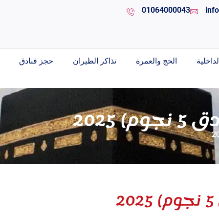
01064000043
inf
داخلية
الحج والعمرة
تذاكر الطيران
حجز فنادق
 2025