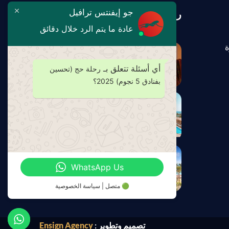
جو إيفنتس ترافيل
رحلتك تبدأ معنا
عادة ما يتم الرد خلال دقائق
ة
أي أسئلة تتعلق بـ
رحلة حج (تحسين
بفنادق 5 نجوم) 2025؟
WhatsApp Us
🟢
متصل | سياسة الخصوصية
تصميم وتطوير :
Ensign Agency