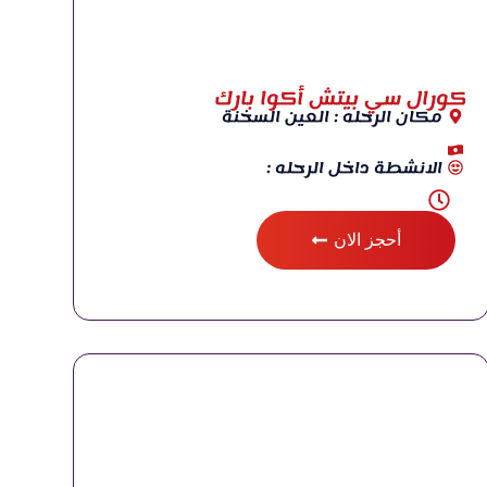
كورال سي بيتش أكوا بارك
مكان الرحله : العين السخنة
الانشطة داخل الرحله :
أحجز الان