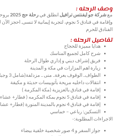
وصف الرحله :
مع
شركة جو ايفنتس ترافيل
انطلق في
رحلة حج 2025
بروحا
وإقامة في فنادق 5 نجوم، لتجربة إيمانية لا تنسى.
الفنادق للحرم
تفاصيل الرحله :
هدايا مميزة للحجاج
شرح كامل لجميع المناسك
فريق إشراف ديني و إداري طوال الرحلة
زيارة اهم المزارات في مكة و المدينة
الطواف.. الوقوف بعرفة.. منى .. مزدلفة(شامل 3 وجبات)
انتقالات داخليه مريحة بأتوبيسات حديثة و مكيفة
إقامة في فنادق بالعزيزية (مكة المكرمة )
إقامة في فنادق 5 نجوم بمكة المكرمه ( فطار+ عشاء)
إقامة في فنادق 4 نجوم بالمدينة المنورة (فطار+ عشاء)
التسكين: رباعي – خماسي
الاجراءات المطلوبة:-
جواز السفر و 4 صور شخصية خلفية بيضاء