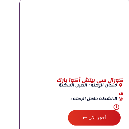
كورال سي بيتش أكوا بارك
مكان الرحله : العين السخنة
الانشطة داخل الرحله :
أحجز الان