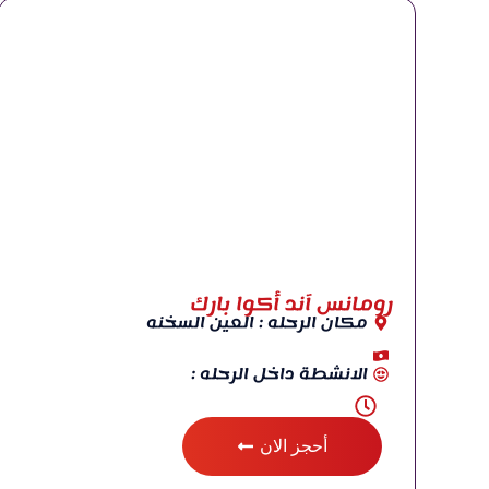
رومانس آند أكوا بارك
مكان الرحله : العين السخنه
الانشطة داخل الرحله :
أحجز الان