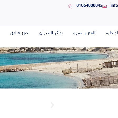
01064000043
inf
داخلية
الحج والعمرة
تذاكر الطيران
حجز فنادق